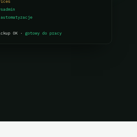
vices
ysadmin
automatyzacje
ackup OK ·
gotowy do pracy