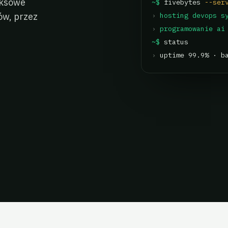
eksowe
~$
fivebytes
--ser
ów, przez
›
hosting
devops
s
›
programowanie
ai
~$
status
›
uptime 99.9% · b