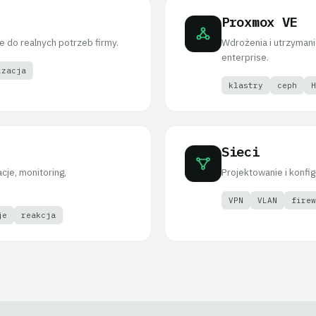
Proxmox VE
 do realnych potrzeb firmy.
Wdrożenia i utrzymani
enterprise.
izacja
klastry
ceph
H
Sieci
cje, monitoring,
Projektowanie i konfi
VPN
VLAN
firew
je
reakcja