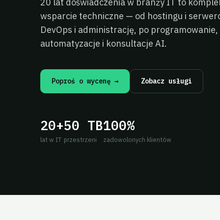
20 lat doświadczenia w branży IT to kompl
wsparcie techniczne — od hostingu i serwer
DevOps i administrację, po programowanie,
automatyzacje i konsultacje AI.
Poproś o wycenę →
Zobacz usługi
20+
50 TB
100%
lat w IT
przestrzeni
zadowolonych klientów