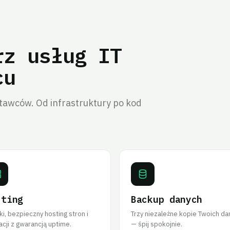
rz usług IT
cu
tawców. Od infrastruktury po kod
sting
Backup danych
i, bezpieczny hosting stron i
Trzy niezależne kopie Twoich da
acji z gwarancją uptime.
— śpij spokojnie.