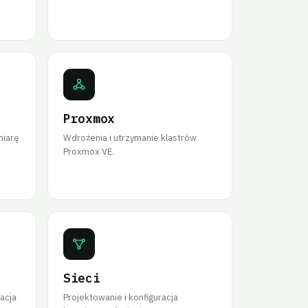
Proxmox
miarę
Wdrożenia i utrzymanie klastrów
Proxmox VE.
Sieci
acja
Projektowanie i konfiguracja