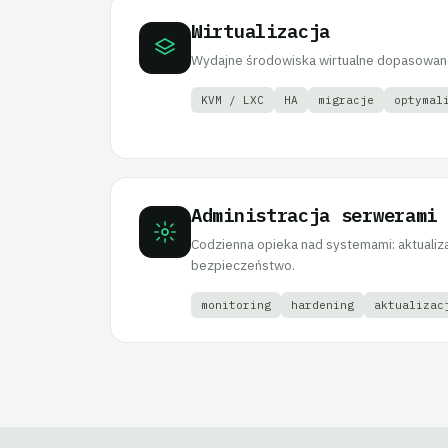
Wirtualizacja
Wydajne środowiska wirtualne dopasowane
KVM / LXC
HA
migracje
optymal
Administracja serwerami
Codzienna opieka nad systemami: aktualiza
bezpieczeństwo.
monitoring
hardening
aktualizac