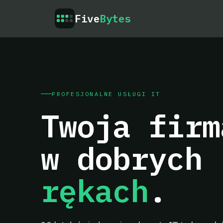
Five
Bytes
PROFESJONALNE USŁUGI IT
Twoja firm
w dobrych
rękach
.