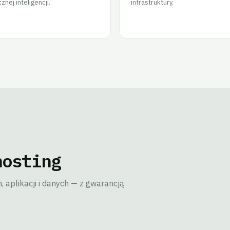
znej inteligencji.
infrastruktury.
hosting
 aplikacji i danych — z gwarancją