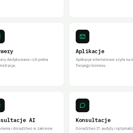
rwery
Aplikacje
ery dedykowane i ich pełna
Aplikacje internetowe szyte na 
istracja.
Twojego biznesu.
nsultacje AI
Konsultacje
żenia i doradztwo w zakresie
Doradztwo IT, audyty i optymaliz