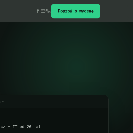
Poproś o wycenę
:~
icz — IT od 20 lat