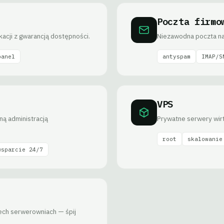
Poczta firmo
ikacji z gwarancją dostępności.
Niezawodna poczta na
panel
antyspam
IMAP/S
VPS
ną administracją
Prywatne serwery wirt
root
skalowanie
wsparcie 24/7
zech serwerowniach — śpij