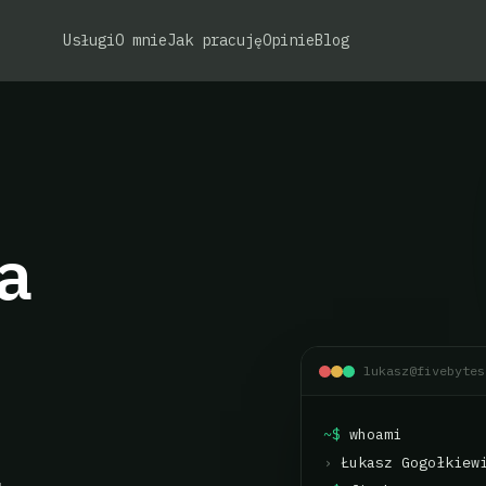
Usługi
O mnie
Jak pracuję
Opinie
Blog
a
lukasz@fivebytes
~$
whoami
›
Łukasz Gogołkiew