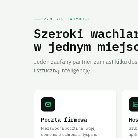
CZYM SIĘ ZAJMUJĘ?
Szeroki wachla
w jednym miejs
Jeden zaufany partner zamiast kilku dos
i sztuczną inteligencję.
Poczta firmowa
Ho
Niezawodna poczta na Twojej
Szybk
domenie, z ochroną antyspam.
aplik