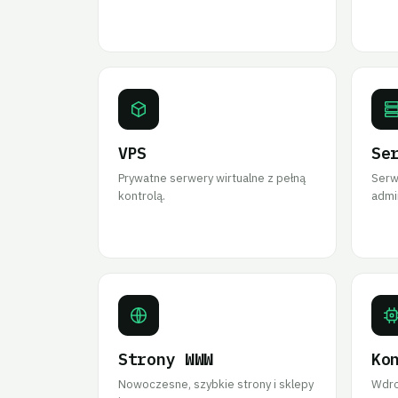
VPS
Se
Prywatne serwery wirtualne z pełną
Serw
kontrolą.
admin
Strony WWW
Ko
Nowoczesne, szybkie strony i sklepy
Wdro