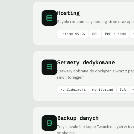
Hosting
Szybki i bezpieczny hosting stron oraz apl
uptime 99.9%
SSL
PHP / Node
Serwery dedykowane
Serwery dobrane do obciążenia wraz z peł
i monitoringiem.
konfiguracja
monitoring
SLA
Backup danych
Trzy niezależne kopie Twoich danych w tr
spokojnie.