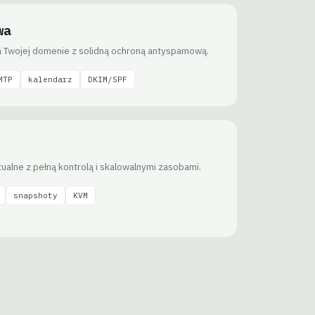
wa
 Twojej domenie z solidną ochroną antyspamową.
MTP
kalendarz
DKIM/SPF
ualne z pełną kontrolą i skalowalnymi zasobami.
snapshoty
KVM