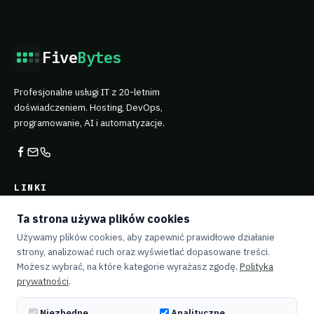
Five
Bytes
Profesjonalne usługi IT z 20-letnim
doświadczeniem. Hosting, DevOps,
programowanie, AI i automatyzacje.
LINKI
Usługi
Ta strona używa plików cookies
O mnie
Używamy plików cookies, aby zapewnić prawidłowe działanie
strony, analizować ruch oraz wyświetlać dopasowane treści.
Jak pracuję
Możesz wybrać, na które kategorie wyrażasz zgodę.
Polityka
prywatności
.
Opinie
Blog
Niezbędne
Analityczne