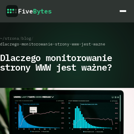
Five
Bytes
~/strona
/
blog
/
dlaczego-monitorowanie-strony-www-jest-wazne
Dlaczego monitorowanie
strony WWW jest ważne?